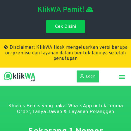
KlikWA Pamit! 🙏
Skip
to
Cek Disini
content
🚫 Disclaimer: KlikWA tidak mengeluarkan versi berupa
on-premise dan layanan dalam bentuk lainnya setelah
penutupan
Login
Khusus Bisnis yang pakai WhatsApp untuk Terima
Order, Tanya Jawab & Layanan Pelanggan